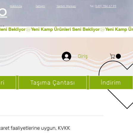
Hakkında
İletişim
Yardım Merkezi
Tel:
(549) 784 67 99
GO
Giriş
ri
Taşıma Çantası
İndirim
aret faaliyetlerine uygun, KVKK