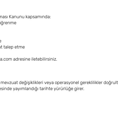
unması Kanunu kapsamında:
i öğrenme
e
t talep etme
na.com
adresine iletebilirsiniz.
ı’nı mevzuat değişiklikleri veya operasyonel gereklilikler doğr
esinde yayımlandığı tarihte yürürlüğe girer.