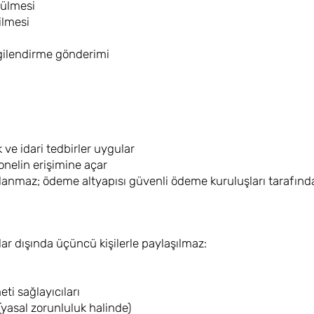
tülmesi
ilmesi
lgilendirme gönderimi
 ve idari tedbirler uygular
rsonelin erişimine açar
klanmaz; ödeme altyapısı güvenli ödeme kuruluşları tarafında
lar dışında üçüncü kişilerle paylaşılmaz:
ti sağlayıcıları
(yasal zorunluluk halinde)