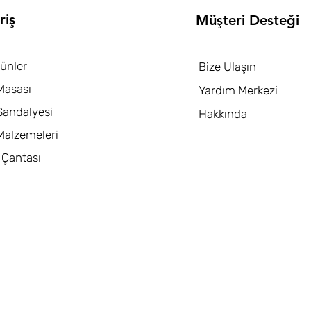
riş
Müşteri Desteği
ünler
Bize Ulaşın
asası
Yardım Merkezi
andalyesi
Hakkında
alzemeleri
 Çantası