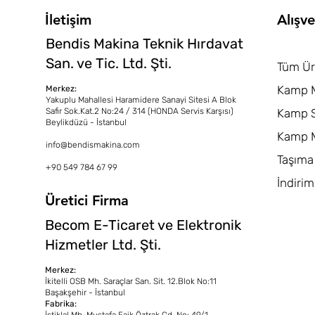
İletişim
Alışve
Bendis Makina Teknik Hırdavat
San. ve Tic. Ltd. Şti.
Tüm Ür
Kamp M
Merkez:
Yakuplu Mahallesi Haramidere Sanayi Sitesi A Blok
Safir Sok.Kat.2 No:24 / 314 (HONDA Servis Karşısı)
Kamp S
Beylikdüzü - İstanbul
Kamp M
info@bendismakina.com
Taşıma
+90 549 784 67 99
İndirim
Üretici Firma
Becom E-Ticaret ve Elektronik
Hizmetler Ltd. Şti.
Merkez:
İkitelli OSB Mh. Saraçlar San. Sit. 12.Blok No:11
Başakşehir - İstanbul
Fabrika:
İstiklal Mh. Mustafa Faik Öztrak Cd. No: 49/1