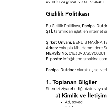
uyumlu ve güven veren kapsamlı 
Gizlilik Politikası
Bu Gizlilik Politikası,
Panipal Outd
ŞTİ.
tarafından işletilen internet s
Şirket Unvanı:
BENDİS MAKİNA TE
Adres:
Yakuplu Mh. Haramidere San
MERSİS No:
0163090735900001
E-posta:
info@bendismakina.co
Panipal Outdoor
olarak kişisel ver
1. Toplanan Bilgiler
Sitemizi ziyaret ettiğinizde veya al
a) Kimlik ve İletişim
Ad, soyad