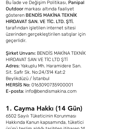
Bu İade ve Değişim Politikası,
Panipal
Outdoor
markası altında faaliyet
gösteren
BENDİS MAKİNA TEKNİK
HIRDAVAT SAN. VE TİC. LTD. ŞTİ.
tarafından işletilen internet sitesi
üzerinden gerçekleştirilen satışlar için
geçerlidir.
Şirket Unvanı:
BENDİS MAKİNA TEKNİK
HIRDAVAT SAN VE TİC LTD ŞTİ
Adres:
Yakuplu Mh. Haramidere San.
Sit. Safir Sk. No:24/314 Kat:2
Beylikdüzü / İstanbul
MERSİS No:
0163090735900001
E-posta:
info@bendismakina.com
1. Cayma Hakkı (14 Gün)
6502 Sayılı Tüketicinin Korunması
Hakkında Kanun kapsamında, tüketici
ürünü teslim aldığı tarihten itibaren 14