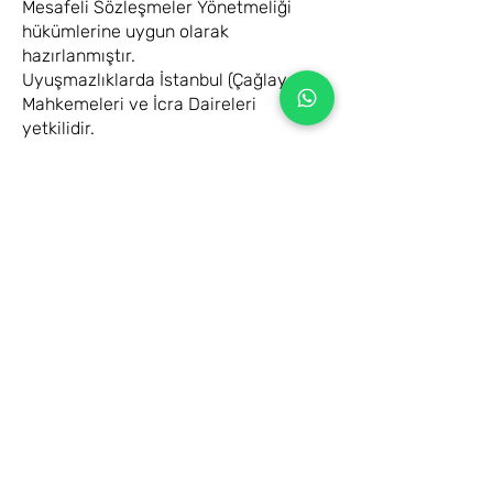
Mesafeli Sözleşmeler Yönetmeliği
hükümlerine uygun olarak
hazırlanmıştır.
Uyuşmazlıklarda İstanbul (Çağlayan)
Mahkemeleri ve İcra Daireleri
yetkilidir.
İletişim
Bendis Makina Teknik Hırdavat
San. ve Tic. Ltd. Şti.
Merkez:
Yakuplu Mahallesi Haramidere Sanayi Sitesi A Blok
Safir Sok.Kat.2 No:24 / 314 (HONDA Servis Karşısı)
Beylikdüzü - İstanbul
info@bendismakina.com
+90 549 784 67 99